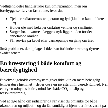
Vedligeholdelse handler ikke kun om reparation, men om
forebyggelse. Lav en fast rutine, hvor du:
Tjekker radiatorernes temperatur og lyd (klukken kan indikere
luft).
Holder øje med lækager omkring ventiler og samlinger.
Sørger for, at varmeanlæggets tryk ligger inden for det
anbefalede område.
Får service på kedel eller varmepumpe én gang om året.
Små problemer, der opdages i tide, kan forhindre større og dyrere
skader senere.
En investering i både komfort og
bæredygtighed
Et velvedligeholdt varmesystem giver ikke kun en mere behagelig
temperatur i hjemmet – det er også en investering i bæredygtighed. Når
energien udnyttes bedre, mindskes både CO₂-udslip og
ressourceforbrug.
Ved at tage hånd om radiatorer og rør viser du omtanke for både
økonomien og miljøet – og du får samtidig et hjem, der føles varmt på