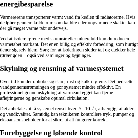
energibesparelse
Varmerørene transporterer varmt vand fra kedlen til radiatorerne. Hvis
de løber gennem kolde rum som kældre eller uopvarmede skakte, kan
der gå meget varme tabt undervejs.
Ved at isolere rørene med skumrør eller mineraluld kan du reducere
varmetabet markant. Det er en billig og effektiv forbedring, som hurtigt
tjener sig selv hjem. Sørg for, at isoleringen sidder tæt og dækker hele
rørlængden – også ved samlinger og bøjninger.
Skylning og rensning af varmesystemet
Over tid kan der ophobe sig slam, rust og kalk i rørene. Det nedsætter
vandgennemstrømningen og gør systemet mindre effektivt. En
professionel gennemskylning af varmeanlægget kan fjerne
aflejringerne og genskabe optimal cirkulation.
Det anbefales at få systemet renset hvert 5.–10. år, afhængigt af alder
og vandkvalitet. Samtidig kan teknikeren kontrollere tryk, pumper og
ekspansionsbeholder for at sikre, at alt fungerer korrekt.
Forebyggelse og løbende kontrol