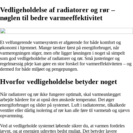
Vedligeholdelse af radiatorer og rør –
nøglen til bedre varmeeffektivitet
Et velfungerende varmesystem er afgørende for både komfort og
økonomi i hjemmet. Mange tænker først på energiforbruget, når
varmeregningen stiger, men ofte ligger løsningen i noget så simpelt
som god vedligeholdelse af radiatorer og rør. Små justeringer og
regelmæssig pleje kan gøre en stor forskel for varmeeffektiviteten – og
dermed for både miljøet og pengepungen.
Hvorfor vedligeholdelse betyder noget
Når radiatorer og rør ikke fungerer optimalt, skal varmeanlægget
arbejde hårdere for at opnå den ønskede temperatur. Det øger
energiforbruget og slider på systemet. Luft i radiatorerne, tilkalkede
ventiler eller dårlig isolering af rør kan alle føre til varmetab og ujævn
opvarmning.
Ved at vedligeholde systemet løbende sikrer du, at varmen fordeles
jævnt, og at energien udnyttes bedst muligt. Det betyder lavere