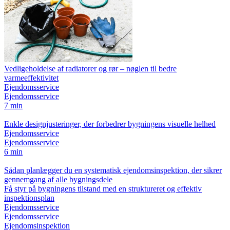
Vedligeholdelse af radiatorer og rør – nøglen til bedre
varmeeffektivitet
Ejendomsservice
Ejendomsservice
7 min
Enkle designjusteringer, der forbedrer bygningens visuelle helhed
Ejendomsservice
Ejendomsservice
6 min
Sådan planlægger du en systematisk ejendomsinspektion, der sikrer
gennemgang af alle bygningsdele
Få styr på bygningens tilstand med en struktureret og effektiv
inspektionsplan
Ejendomsservice
Ejendomsservice
Ejendomsinspektion