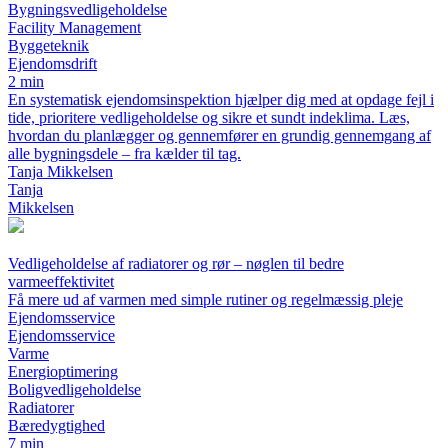
Bygningsvedligeholdelse
Facility Management
Byggeteknik
Ejendomsdrift
2 min
En systematisk ejendomsinspektion hjælper dig med at opdage fejl i
tide, prioritere vedligeholdelse og sikre et sundt indeklima. Læs,
hvordan du planlægger og gennemfører en grundig gennemgang af
alle bygningsdele – fra kælder til tag.
Tanja Mikkelsen
Tanja
Mikkelsen
Vedligeholdelse af radiatorer og rør – nøglen til bedre
varmeeffektivitet
Få mere ud af varmen med simple rutiner og regelmæssig pleje
Ejendomsservice
Ejendomsservice
Varme
Energioptimering
Boligvedligeholdelse
Radiatorer
Bæredygtighed
7 min