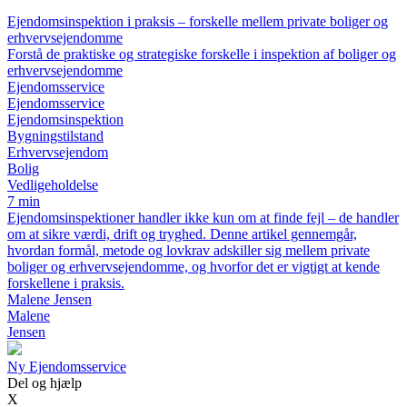
Ejendomsinspektion i praksis – forskelle mellem private boliger og
erhvervsejendomme
Forstå de praktiske og strategiske forskelle i inspektion af boliger og
erhvervsejendomme
Ejendomsservice
Ejendomsservice
Ejendomsinspektion
Bygningstilstand
Erhvervsejendom
Bolig
Vedligeholdelse
7 min
Ejendomsinspektioner handler ikke kun om at finde fejl – de handler
om at sikre værdi, drift og tryghed. Denne artikel gennemgår,
hvordan formål, metode og lovkrav adskiller sig mellem private
boliger og erhvervsejendomme, og hvorfor det er vigtigt at kende
forskellene i praksis.
Malene Jensen
Malene
Jensen
Ny Ejendomsservice
Del og hjælp
X