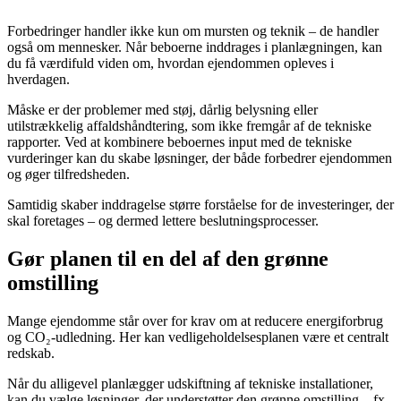
Forbedringer handler ikke kun om mursten og teknik – de handler
også om mennesker. Når beboerne inddrages i planlægningen, kan
du få værdifuld viden om, hvordan ejendommen opleves i
hverdagen.
Måske er der problemer med støj, dårlig belysning eller
utilstrækkelig affaldshåndtering, som ikke fremgår af de tekniske
rapporter. Ved at kombinere beboernes input med de tekniske
vurderinger kan du skabe løsninger, der både forbedrer ejendommen
og øger tilfredsheden.
Samtidig skaber inddragelse større forståelse for de investeringer, der
skal foretages – og dermed lettere beslutningsprocesser.
Gør planen til en del af den grønne
omstilling
Mange ejendomme står over for krav om at reducere energiforbrug
og CO₂-udledning. Her kan vedligeholdelsesplanen være et centralt
redskab.
Når du alligevel planlægger udskiftning af tekniske installationer,
kan du vælge løsninger, der understøtter den grønne omstilling – fx