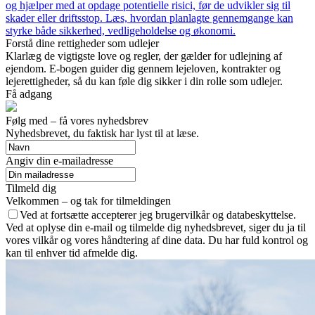
og hjælper med at opdage potentielle risici, før de udvikler sig til
skader eller driftsstop. Læs, hvordan planlagte gennemgange kan
styrke både sikkerhed, vedligeholdelse og økonomi.
Forstå dine rettigheder som udlejer
Klarlæg de vigtigste love og regler, der gælder for udlejning af
ejendom. E-bogen guider dig gennem lejeloven, kontrakter og
lejerettigheder, så du kan føle dig sikker i din rolle som udlejer.
Få adgang
Følg med – få vores nyhedsbrev
Nyhedsbrevet, du faktisk har lyst til at læse.
Angiv din e-mailadresse
Tilmeld dig
Velkommen – og tak for tilmeldingen
Ved at fortsætte accepterer jeg brugervilkår og databeskyttelse.
Ved at oplyse din e-mail og tilmelde dig nyhedsbrevet, siger du ja til
vores vilkår og vores håndtering af dine data. Du har fuld kontrol og
kan til enhver tid afmelde dig.