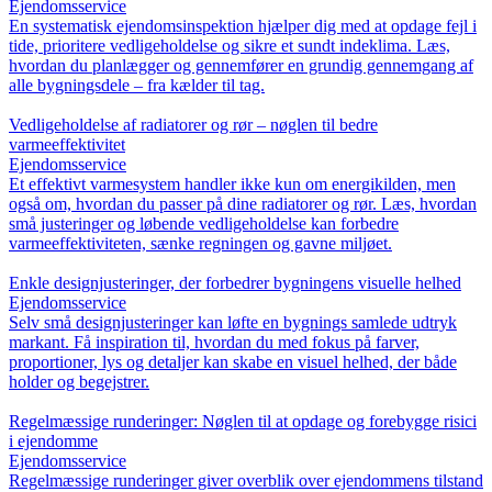
Ejendomsservice
En systematisk ejendomsinspektion hjælper dig med at opdage fejl i
tide, prioritere vedligeholdelse og sikre et sundt indeklima. Læs,
hvordan du planlægger og gennemfører en grundig gennemgang af
alle bygningsdele – fra kælder til tag.
Vedligeholdelse af radiatorer og rør – nøglen til bedre
varmeeffektivitet
Ejendomsservice
Et effektivt varmesystem handler ikke kun om energikilden, men
også om, hvordan du passer på dine radiatorer og rør. Læs, hvordan
små justeringer og løbende vedligeholdelse kan forbedre
varmeeffektiviteten, sænke regningen og gavne miljøet.
Enkle designjusteringer, der forbedrer bygningens visuelle helhed
Ejendomsservice
Selv små designjusteringer kan løfte en bygnings samlede udtryk
markant. Få inspiration til, hvordan du med fokus på farver,
proportioner, lys og detaljer kan skabe en visuel helhed, der både
holder og begejstrer.
Regelmæssige runderinger: Nøglen til at opdage og forebygge risici
i ejendomme
Ejendomsservice
Regelmæssige runderinger giver overblik over ejendommens tilstand