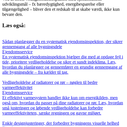
udviklingsmål – fx bæredygtighed, energibesparelse eller
tilgængelighed – bliver den et redskab til at skabe værdi, ikke kun
bevare den.
Læs også:
Sådan planlægger du en systematisk ejendomsinspektion, der sikrer
gennemgang af alle bygningsdele
Ejendomsservice
En systematisk ejendomsinspektion hjælper dig med at opdage fejl i
tide, prioritere vedligeholdelse og sikre et sundt indeklima. Læs,
hvordan du planlægger og gennemfører en grundig gennemgang af
alle bygningsdele – fra kælder til tag.
Vedligeholdelse af radiatorer og rør – nøglen til bedre
varmeeffektivitet
Ejendomsservice
Et effektivt varmesystem handler ikke kun om energikilden, men
også om, hvordan du passer på dine radiatorer og rør. Læs, hvordan
små justeringer og løbende vedligeholdelse kan forbedre
varmeeffektiviteten, sænke regningen og gavne miljøet.
Enkle designjusteringer, der forbedrer bygningens visuelle helhed