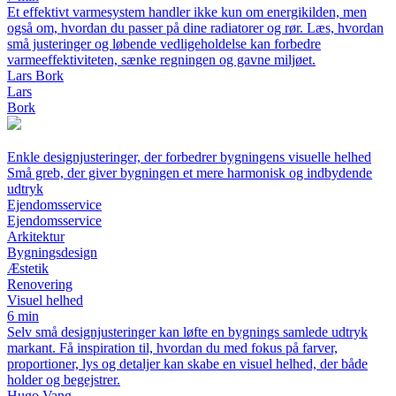
Et effektivt varmesystem handler ikke kun om energikilden, men
også om, hvordan du passer på dine radiatorer og rør. Læs, hvordan
små justeringer og løbende vedligeholdelse kan forbedre
varmeeffektiviteten, sænke regningen og gavne miljøet.
Lars Bork
Lars
Bork
Enkle designjusteringer, der forbedrer bygningens visuelle helhed
Små greb, der giver bygningen et mere harmonisk og indbydende
udtryk
Ejendomsservice
Ejendomsservice
Arkitektur
Bygningsdesign
Æstetik
Renovering
Visuel helhed
6 min
Selv små designjusteringer kan løfte en bygnings samlede udtryk
markant. Få inspiration til, hvordan du med fokus på farver,
proportioner, lys og detaljer kan skabe en visuel helhed, der både
holder og begejstrer.
Hugo Vang