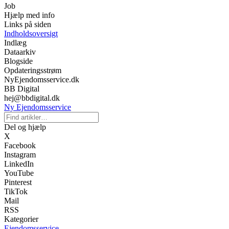
Job
Hjælp med info
Links på siden
Indholdsoversigt
Indlæg
Dataarkiv
Blogside
Opdateringsstrøm
NyEjendomsservice.dk
BB Digital
hej@bbdigital.dk
Ny Ejendomsservice
Del og hjælp
X
Facebook
Instagram
LinkedIn
YouTube
Pinterest
TikTok
Mail
RSS
Kategorier
Ejendomsservice