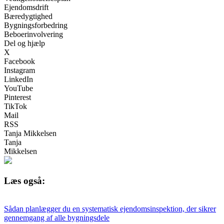
Ejendomsdrift
Bæredygtighed
Bygningsforbedring
Beboerinvolvering
Del og hjælp
X
Facebook
Instagram
LinkedIn
YouTube
Pinterest
TikTok
Mail
RSS
Tanja Mikkelsen
Tanja
Mikkelsen
Læs også:
Sådan planlægger du en systematisk ejendomsinspektion, der sikrer
gennemgang af alle bygningsdele