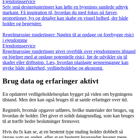
Ejendomsservice
Selv små designjusteringer kan løfte en bygnings samlede udtryk
markant. Få inspiration til, hvordan du med fokus på farver,
proportioner, lys og detaljer kan skabe en visuel helhed, der både
holder og begejstrer.
Regelmæssige runderinger: Nøglen til at opdage og forebygge risici
i ejendomme
Ejendomsservice
Regelmæssige runderinger giver overblik over ejendommens tilstand
og hjælper med at opdage potentielle risici, før de udvikler sig til
skader eller driftsstop. Læs, hvordan planlagte gennemgange kan
styrke både sikkerhed, vedligeholdelse og økonomi.
Brug data og erfaringer aktivt
En opdateret vedligeholdelsesplan bygger på viden om bygningens
tilstand. Men den kan også bruges til at samle erfaringer over tid.
Registrér, hvornår opgaver udføres, hvilke materialer der bruges, og
hvordan de holder. Det giver et solidt datagrundlag, som kan bruges
til at træffe bedre beslutninger fremover.
Hvis du fx kan se, at en bestemt type maling holder dobbelt så
længe som en anden, eller at en bestemt leverandør leverer mere