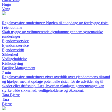
Hugo
Vang
Regelmæssige runderinger: Nøglen til at opdage og forebygge risici
i ejendomme
Skab trygge og velfungerende ejendomme gennem systematiske
runderinger
Ejendomsservice
Ejendomsservice
Ejendomsdrift
Sikkerhed
Vedligeholdelse
Risikostyring
Facility Management
7 min
Regelmæssige runderinger giver overblik over ejendommens tilstand
og hjælper med at opdage potentielle risici, før de udvikler sig til
skader eller driftsstop. Læs, hvordan planlagte gennemgange kan
styrke både sikkerhed, vedligeholdelse og økonomi.
Tara Bjerre
Tara
Bjerre