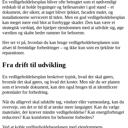
En vedligeholdelsesplan bliver ofte betragtet som et nødvendigt
redskab til at holde bygninger og fællesarealer i god stand – et
dokument, der sikrer, at taget bliver tjekket, facaden malet, og
installationerne serviceret til tiden. Men en god vedligeholdelsesplan
kan meget mere end blot at forebygge skader. Den kan være et
strategisk værktøj, der hjælper ejendommen med at udvikle sig, øge
værdien og skabe bedre rammer for beboerne.
Her ser vi på, hvordan du kan bruge vedligeholdelsesplanen som
afsæt til fremtidige forbedringer – og ikke kun som en tjekliste for
reparationer.
Fra drift til udvikling
En vedligeholdelsesplan beskriver typisk, hvad der skal gøres,
hvornår det skal gøres, og hvad det koster. Men når du ser planen
som et levende dokument, kan den også bruges til at identificere
potentialer for forbedring.
Når du alligevel skal udskifte tag, vinduer eller varmeanlæg, kan du
overveje, om det er tid til at tænke mere langsigtet: Kan du vælge
materialer, der kræver mindre vedligeholdelse? Kan energiforbruget
reduceres? Kan komforten for beboerne forbedres?
Ved at koble vedligeholdelsesplanen med ejendommens